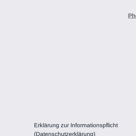
Zum
Inhalt
Ph
springen
Erklärung zur Informationspflicht
(Datenschutzerklärung)