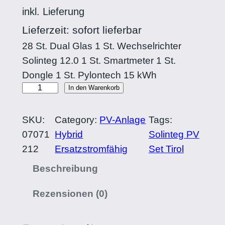
inkl. Lieferung
Lieferzeit: sofort lieferbar
28 St. Dual Glas 1 St. Wechselrichter
Solinteg 12.0 1 St. Smartmeter 1 St.
Dongle 1 St. Pylontech 15 kWh
SOLINTEG
In den Warenkorb
12.32
kWp
SKU:
Category:
PV-Anlage
Tags:
Set
07071
Hybrid
Solinteg PV
Menge
212
Ersatzstromfähig
Set Tirol
Beschreibung
Rezensionen (0)