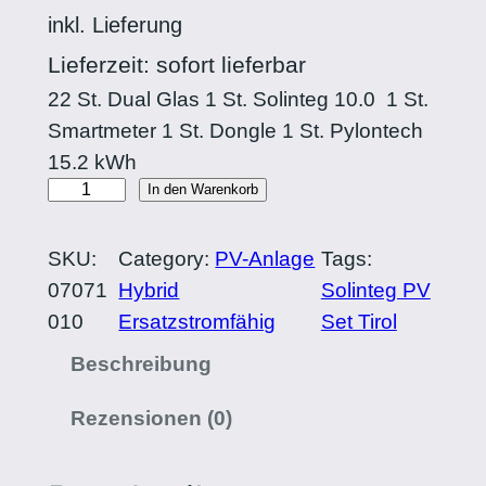
inkl. Lieferung
Lieferzeit: sofort lieferbar
22 St. Dual Glas 1 St. Solinteg 10.0 1 St.
Smartmeter 1 St. Dongle 1 St. Pylontech
15.2 kWh
SOLINTEG
In den Warenkorb
9.9
kWp
SKU:
Category:
PV-Anlage
Tags:
Set
07071
Hybrid
Solinteg PV
Menge
010
Ersatzstromfähig
Set Tirol
Beschreibung
Rezensionen (0)